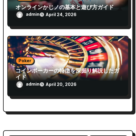
オンラインかじノの基本と遊び方ガイド
admin
April 24, 2026
Poker
コインポーカーの特徴を深掘り解説したガ
イド
admin
April 20, 2026