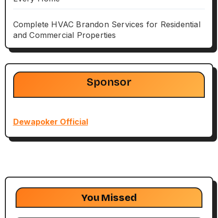
Complete HVAC Brandon Services for Residential
and Commercial Properties
Sponsor
Dewapoker Official
You Missed