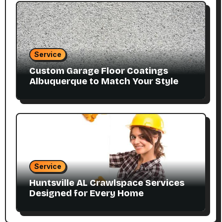
Service
Custom Garage Floor Coatings
Albuquerque to Match Your Style
Service
Huntsville AL Crawlspace Services
Designed for Every Home