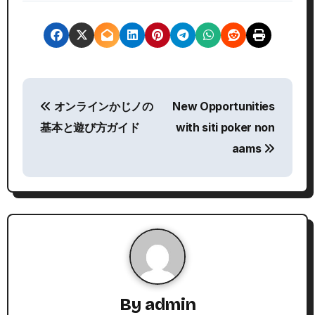
P
オンラインかじノの
New Opportunities
o
基本と遊び方ガイド
with siti poker non
s
aams
t
n
a
v
i
By
admin