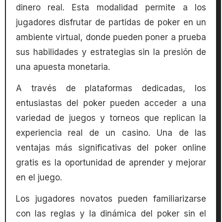
dinero real. Esta modalidad permite a los
jugadores disfrutar de partidas de poker en un
ambiente virtual, donde pueden poner a prueba
sus habilidades y estrategias sin la presión de
una apuesta monetaria.
A través de plataformas dedicadas, los
entusiastas del poker pueden acceder a una
variedad de juegos y torneos que replican la
experiencia real de un casino. Una de las
ventajas más significativas del poker online
gratis es la oportunidad de aprender y mejorar
en el juego.
Los jugadores novatos pueden familiarizarse
con las reglas y la dinámica del poker sin el