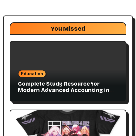
You Missed
Education
Complete Study Resource for
Modern Advanced Accounting in
Canada 11E PDF for Accounting
Students