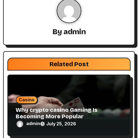
a
v
i
By
admin
g
a
t
Related Post
i
o
n
Casino
Why crypto casino Gaming Is
Becoming More Popular
admin
July 25, 2026