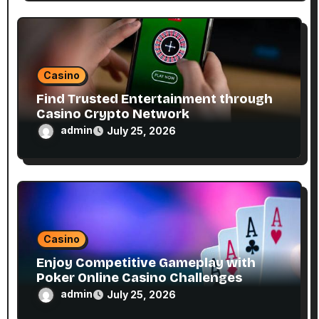
Casino
Find Trusted Entertainment through
Casino Crypto Network
admin
July 25, 2026
Casino
Enjoy Competitive Gameplay with
Poker Online Casino Challenges
admin
July 25, 2026