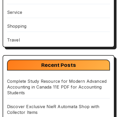
Service
Shopping
Travel
Recent Posts
Complete Study Resource for Modern Advanced
Accounting in Canada 11E PDF for Accounting
Students
Discover Exclusive NieR Automata Shop with
Collector Items