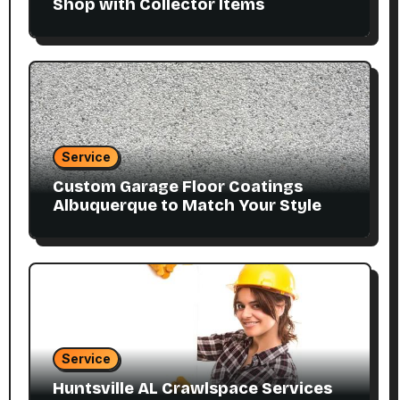
Shop with Collector Items
Service
Custom Garage Floor Coatings
Albuquerque to Match Your Style
Service
Huntsville AL Crawlspace Services