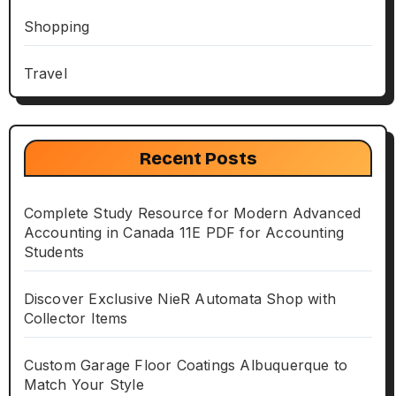
Shopping
Travel
Recent Posts
Complete Study Resource for Modern Advanced
Accounting in Canada 11E PDF for Accounting
Students
Discover Exclusive NieR Automata Shop with
Collector Items
Custom Garage Floor Coatings Albuquerque to
Match Your Style