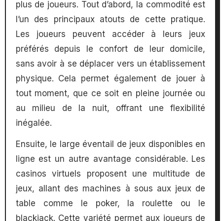
plus de joueurs. Tout d’abord, la commodité est
l’un des principaux atouts de cette pratique.
Les joueurs peuvent accéder à leurs jeux
préférés depuis le confort de leur domicile,
sans avoir à se déplacer vers un établissement
physique. Cela permet également de jouer à
tout moment, que ce soit en pleine journée ou
au milieu de la nuit, offrant une flexibilité
inégalée.
Ensuite, le large éventail de jeux disponibles en
ligne est un autre avantage considérable. Les
casinos virtuels proposent une multitude de
jeux, allant des machines à sous aux jeux de
table comme le poker, la roulette ou le
blackjack. Cette variété permet aux joueurs de