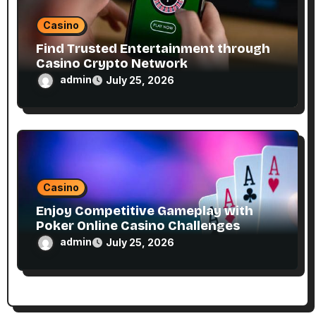
Casino
Find Trusted Entertainment through
Casino Crypto Network
admin
July 25, 2026
Casino
Enjoy Competitive Gameplay with
Poker Online Casino Challenges
admin
July 25, 2026