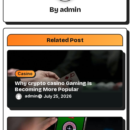
i
By
admin
g
a
t
Related Post
i
o
n
Casino
Why crypto casino Gaming Is
Becoming More Popular
admin
July 25, 2026