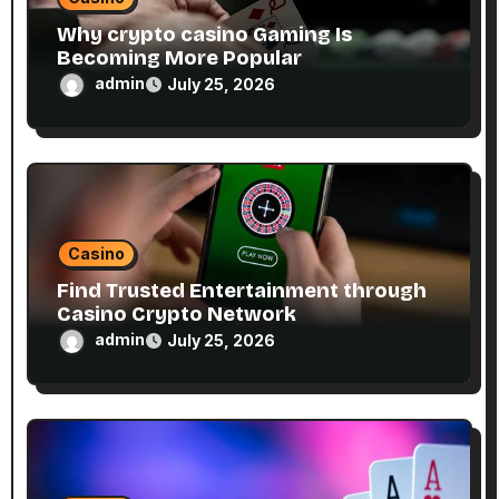
n
Why crypto casino Gaming Is
Becoming More Popular
admin
July 25, 2026
Casino
Find Trusted Entertainment through
Casino Crypto Network
admin
July 25, 2026