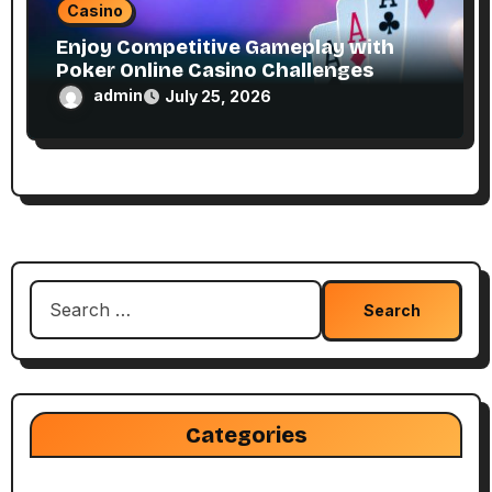
Casino
Enjoy Competitive Gameplay with
Poker Online Casino Challenges
admin
July 25, 2026
Search
for:
Categories