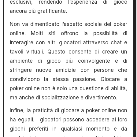
esclusivi, rendendo l’esperienza di gioco
ancora più gratificante.
Non va dimenticato l’aspetto sociale del poker
online. Molti siti offrono la possibilità di
interagire con altri giocatori attraverso chat e
tavoli virtuali. Questo consente di creare un
ambiente di gioco più coinvolgente e di
stringere nuove amicizie con persone che
condividono la stessa passione. Giocare a
poker online non è solo una questione di abilità,
ma anche di socializzazione e divertimento.
Infine, la praticità di giocare a poker online non
ha eguali. I giocatori possono accedere ai loro
giochi preferiti in qualsiasi momento e da