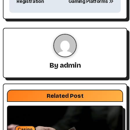
s
Registration
Gaming Platforms
t
n
a
v
i
By
admin
g
a
t
Related Post
i
o
Casino