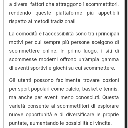
a diversi fattori che attraggono i scommettitori,
rendendo queste piattaforme più appetibili
rispetto ai metodi tradizionali.
La comodità e l’accessibilità sono tra i principali
motivi per cui sempre più persone scelgono di
scommettere online. In primo luogo, i siti di
scommesse moderni offrono un’ampia gamma
di eventi sportivi e giochi su cui scommettere.
Gli utenti possono facilmente trovare opzioni
per sport popolari come calcio, basket e tennis,
ma anche per eventi meno conosciuti. Questa
varietà consente ai scommettitori di esplorare
nuove opportunità e di diversificare le proprie
puntate, aumentando le possibilità di vincita.