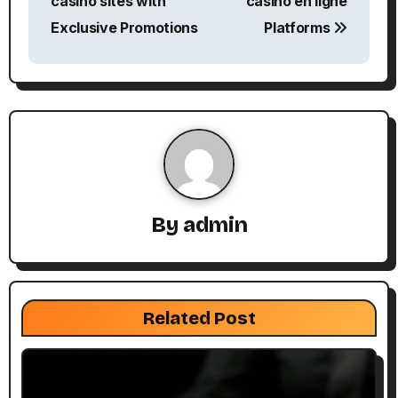
casino sites with
casino en ligne
s
Exclusive Promotions
Platforms
t
n
a
v
i
By
admin
g
a
t
Related Post
i
o