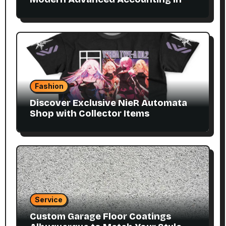
Canada 11E PDF for Accounting
Students
Fashion
Discover Exclusive NieR Automata
Shop with Collector Items
Service
Custom Garage Floor Coatings