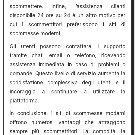
scommettere. Infine, l’assistenza clienti
disponibile 24 ore su 24 è un altro motivo per
cui i scommettitori preferiscono i siti di
scommesse moderni.
Gli utenti possono contattare il supporto
tramite chat, email o telefono, ricevendo
assistenza immediata in caso di problemi o
domande. Questo livello di servizio aumenta la
soddisfazione complessiva degli utenti e li
incoraggia a continuare a utilizzare la
piattaforma.
In conclusione, i siti di scommesse moderni
offrono numerosi vantaggi che attraggono
sempre più scommettitori. La comodità, la