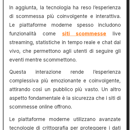
In aggiunta, la tecnologia ha reso l’esperienza
di scommessa più coinvolgente e interattiva.
Le piattaforme moderne spesso includono
funzionalità come
siti scommesse
live
streaming, statistiche in tempo reale e chat dal
vivo, che permettono agli utenti di seguire gli
eventi mentre scommettono.
Questa interazione rende l’esperienza
complessiva più emozionante e coinvolgente,
attirando così un pubblico più vasto. Un altro
aspetto fondamentale è la sicurezza che i siti di
scommesse online offrono.
Le piattaforme moderne utilizzano avanzate
tecnologie di crittografia per proteggere i dati