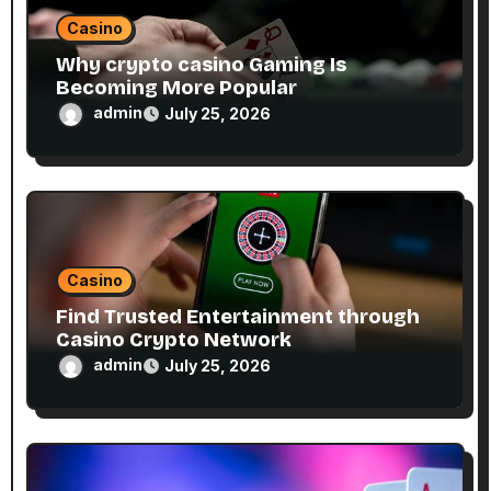
n
Casino
Why crypto casino Gaming Is
Becoming More Popular
admin
July 25, 2026
Casino
Find Trusted Entertainment through
Casino Crypto Network
admin
July 25, 2026