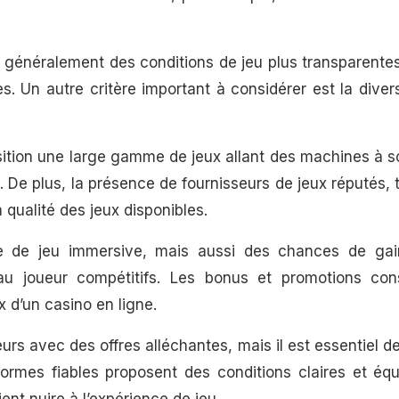
 généralement des conditions de jeu plus transparente
 Un autre critère important à considérer est la diver
sition une large gamme de jeux allant des machines à 
. De plus, la présence de fournisseurs de jeux réputés, 
 qualité des jeux disponibles.
e de jeu immersive, mais aussi des chances de gai
u joueur compétitifs. Les bonus et promotions cons
 d’un casino en ligne.
rs avec des offres alléchantes, mais il est essentiel de 
ormes fiables proposent des conditions claires et équ
nt nuire à l’expérience de jeu.