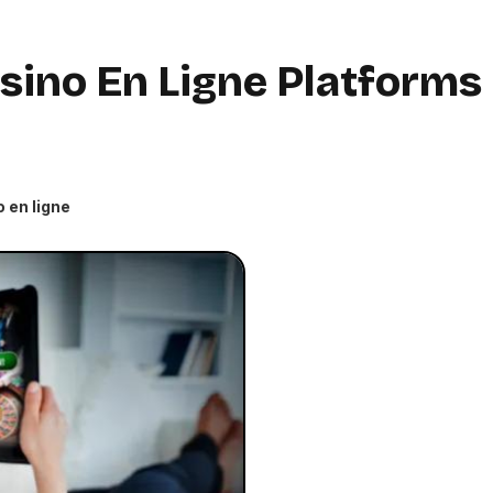
sino En Ligne Platforms
 en ligne