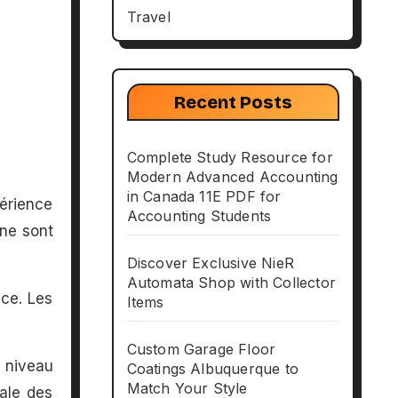
Travel
Recent Posts
Complete Study Resource for
Modern Advanced Accounting
in Canada 11E PDF for
Accounting Students
 ne sont
Discover Exclusive NieR
Automata Shop with Collector
nce. Les
Items
Custom Garage Floor
n niveau
Coatings Albuquerque to
Match Your Style
nale des