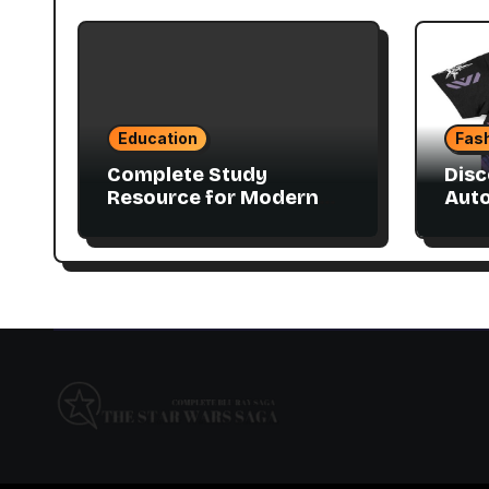
Education
Fas
Complete Study
Disc
Resource for Modern
Aut
Advanced Accounting
Coll
in Canada 11E PDF for
Accounting Students