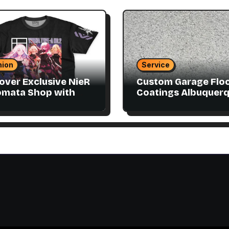
hion
Service
over Exclusive NieR
Custom Garage Flo
omata Shop with
Coatings Albuquer
ector Items
to Match Your Style