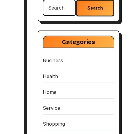
Search
for:
Categories
Business
Health
Home
Service
Shopping