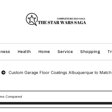
iness
Health
Home
Service
Shopping
Tr
ustom Garage Floor Coatings Albuquerque to Match Your 
orms Compared