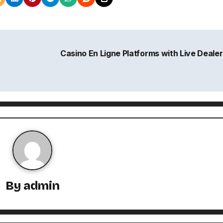
Casino En Ligne Platforms with Live Deale
By
admin