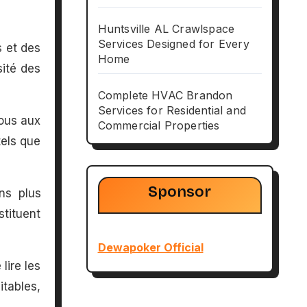
Huntsville AL Crawlspace
Services Designed for Every
s et des
Home
sité des
Complete HVAC Brandon
Services for Residential and
sous aux
Commercial Properties
tels que
Sponsor
ns plus
tituent
Dewapoker Official
lire les
itables,