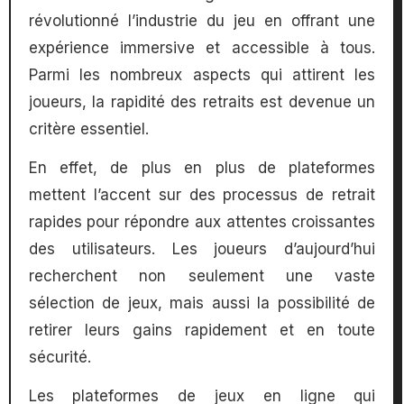
révolutionné l’industrie du jeu en offrant une
expérience immersive et accessible à tous.
Parmi les nombreux aspects qui attirent les
joueurs, la rapidité des retraits est devenue un
critère essentiel.
En effet, de plus en plus de plateformes
mettent l’accent sur des processus de retrait
rapides pour répondre aux attentes croissantes
des utilisateurs. Les joueurs d’aujourd’hui
recherchent non seulement une vaste
sélection de jeux, mais aussi la possibilité de
retirer leurs gains rapidement et en toute
sécurité.
Les plateformes de jeux en ligne qui