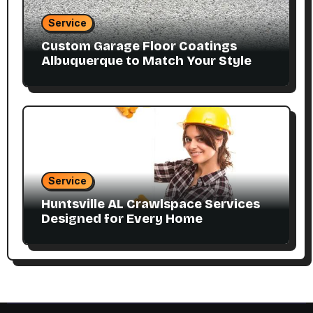
Service
Custom Garage Floor Coatings
Albuquerque to Match Your Style
Service
Huntsville AL Crawlspace Services
Designed for Every Home