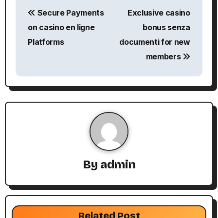
P
Secure Payments
Exclusive casino
o
on casino en ligne
bonus senza
s
Platforms
documenti for new
members
t
n
a
v
i
g
By
admin
a
t
Related Post