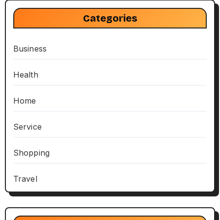
Categories
Business
Health
Home
Service
Shopping
Travel