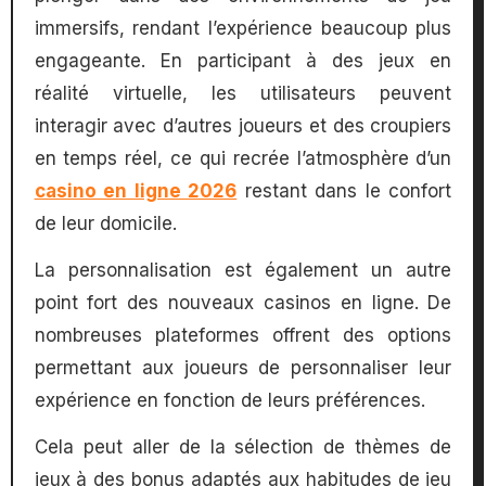
immersifs, rendant l’expérience beaucoup plus
engageante. En participant à des jeux en
réalité virtuelle, les utilisateurs peuvent
interagir avec d’autres joueurs et des croupiers
en temps réel, ce qui recrée l’atmosphère d’un
casino en ligne 2026
restant dans le confort
de leur domicile.
La personnalisation est également un autre
point fort des nouveaux casinos en ligne. De
nombreuses plateformes offrent des options
permettant aux joueurs de personnaliser leur
expérience en fonction de leurs préférences.
Cela peut aller de la sélection de thèmes de
jeux à des bonus adaptés aux habitudes de jeu