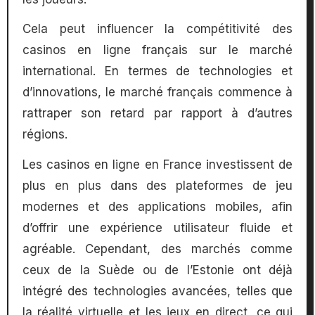
Cela peut influencer la compétitivité des
casinos en ligne français sur le marché
international. En termes de technologies et
d’innovations, le marché français commence à
rattraper son retard par rapport à d’autres
régions.
Les casinos en ligne en France investissent de
plus en plus dans des plateformes de jeu
modernes et des applications mobiles, afin
d’offrir une expérience utilisateur fluide et
agréable. Cependant, des marchés comme
ceux de la Suède ou de l’Estonie ont déjà
intégré des technologies avancées, telles que
la réalité virtuelle et les jeux en direct, ce qui