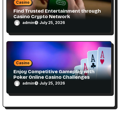
Casino
Find Trusted Entertainment through
Casino Crypto Network
admin
July 25, 2026
Casino
Enjoy Competitive Gameplay with
Poker Online Casino Challenges
admin
July 25, 2026