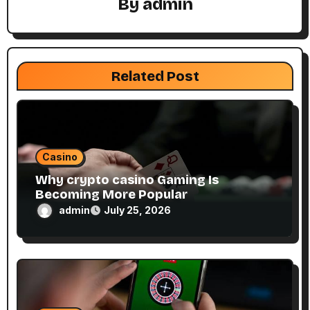
g
By
admin
a
t
Related Post
i
o
n
Casino
Why crypto casino Gaming Is
Becoming More Popular
admin
July 25, 2026