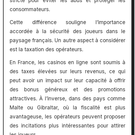
stricte pour éviter les abus et protéger les
consommateurs.
Cette différence souligne l’importance
accordée à la sécurité des joueurs dans le
paysage français. Un autre aspect à considérer
est la taxation des opérateurs.
En France, les casinos en ligne sont soumis à
des taxes élevées sur leurs revenus, ce qui
peut avoir un impact sur leur capacité à offrir
des bonus généreux et des promotions
attractives. À l’inverse, dans des pays comme
Malte ou Gibraltar, où la fiscalité est plus
avantageuse, les opérateurs peuvent proposer
des incitations plus intéressantes pour attirer
les joueurs.