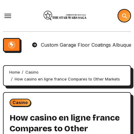
Skip
to
content
tems
Custom Garage Floor Coatings Albuquerque to
Home
Casino
How casino en ligne france Compares to Other Markets
Casino
How casino en ligne france
Compares to Other