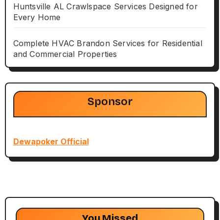
Huntsville AL Crawlspace Services Designed for
Every Home
Complete HVAC Brandon Services for Residential
and Commercial Properties
Sponsor
Dewapoker Official
You Missed