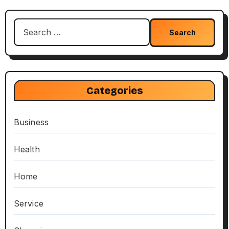
Search
for:
Categories
Business
Health
Home
Service