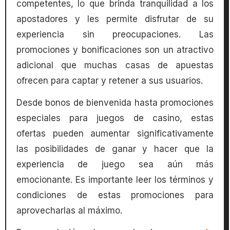
competentes, lo que brinda tranquilidad a los
apostadores y les permite disfrutar de su
experiencia sin preocupaciones. Las
promociones y bonificaciones son un atractivo
adicional que muchas casas de apuestas
ofrecen para captar y retener a sus usuarios.
Desde bonos de bienvenida hasta promociones
especiales para juegos de casino, estas
ofertas pueden aumentar significativamente
las posibilidades de ganar y hacer que la
experiencia de juego sea aún más
emocionante. Es importante leer los términos y
condiciones de estas promociones para
aprovecharlas al máximo.