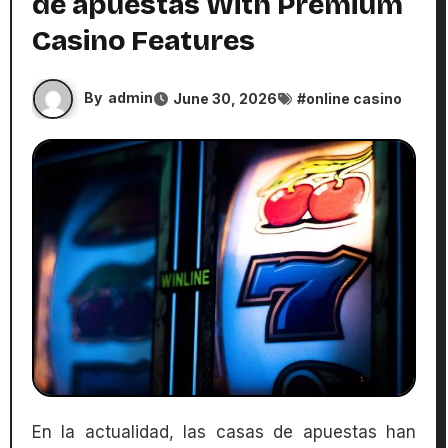
de apuestas With Premium
Casino Features
By
admin
June 30, 2026
#
online casino
En la actualidad, las casas de apuestas han