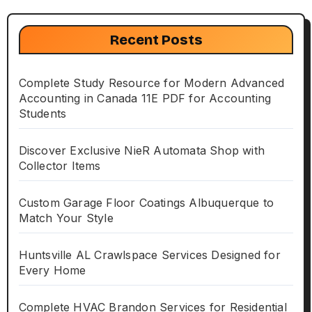
Recent Posts
Complete Study Resource for Modern Advanced
Accounting in Canada 11E PDF for Accounting
Students
Discover Exclusive NieR Automata Shop with
Collector Items
Custom Garage Floor Coatings Albuquerque to
Match Your Style
Huntsville AL Crawlspace Services Designed for
Every Home
Complete HVAC Brandon Services for Residential