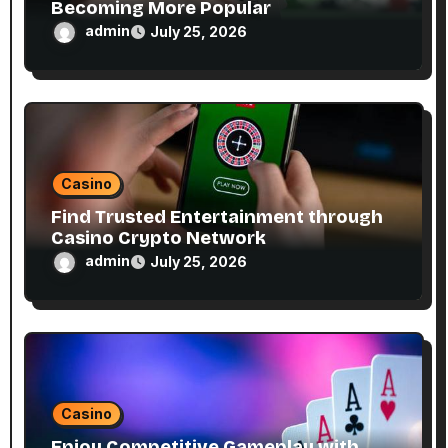
Becoming More Popular
admin
July 25, 2026
Casino
Find Trusted Entertainment through
Casino Crypto Network
admin
July 25, 2026
Casino
Enjoy Competitive Gameplay with