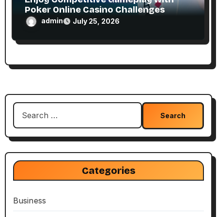
Poker Online Casino Challenges
admin
July 25, 2026
Search
for:
Categories
Business