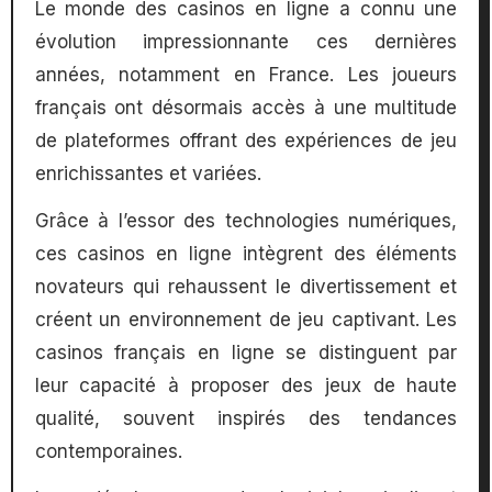
Le monde des casinos en ligne a connu une
évolution impressionnante ces dernières
années, notamment en France. Les joueurs
français ont désormais accès à une multitude
de plateformes offrant des expériences de jeu
enrichissantes et variées.
Grâce à l’essor des technologies numériques,
ces casinos en ligne intègrent des éléments
novateurs qui rehaussent le divertissement et
créent un environnement de jeu captivant. Les
casinos français en ligne se distinguent par
leur capacité à proposer des jeux de haute
qualité, souvent inspirés des tendances
contemporaines.