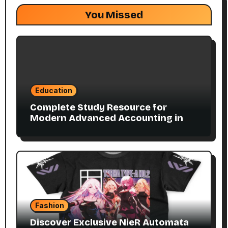
You Missed
Education
Complete Study Resource for
Modern Advanced Accounting in
Canada 11E PDF for Accounting
Students
Fashion
Discover Exclusive NieR Automata