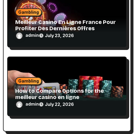
Gambling
Meilleur Casino En Ligne France Pour
Profiter Des Dernières Offres
admin
July 23, 2026
Gambling
How to Compare Options for the
meilleur casino en ligne
admin
July 22, 2026