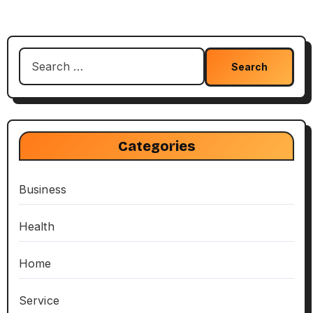
Search
for:
Categories
Business
Health
Home
Service