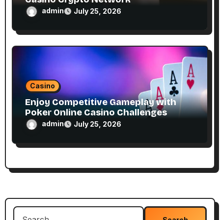
admin
July 25, 2026
Casino
Enjoy Competitive Gameplay with
Poker Online Casino Challenges
admin
July 25, 2026
Search