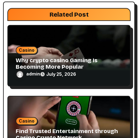
a
t
Related Post
i
o
n
Casino
Why crypto casino Gaming Is
Becoming More Popular
admin
July 25, 2026
Casino
Find Trusted Entertainment through
Casino Crypto Network