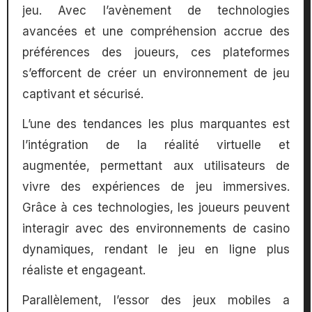
jeu. Avec l’avènement de technologies
avancées et une compréhension accrue des
préférences des joueurs, ces plateformes
s’efforcent de créer un environnement de jeu
captivant et sécurisé.
L’une des tendances les plus marquantes est
l’intégration de la réalité virtuelle et
augmentée, permettant aux utilisateurs de
vivre des expériences de jeu immersives.
Grâce à ces technologies, les joueurs peuvent
interagir avec des environnements de casino
dynamiques, rendant le jeu en ligne plus
réaliste et engageant.
Parallèlement, l’essor des jeux mobiles a