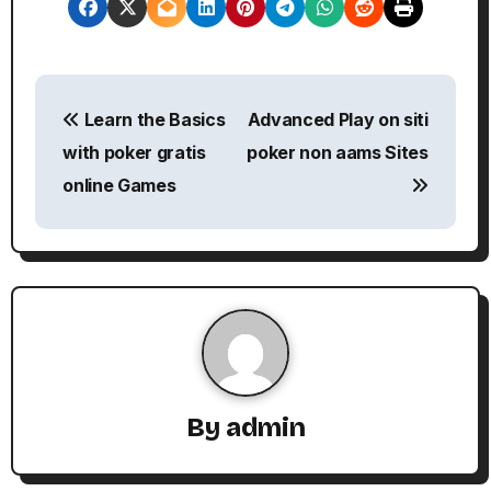
P
Learn the Basics
Advanced Play on siti
o
with poker gratis
poker non aams Sites
s
online Games
t
n
a
v
i
By
admin
g