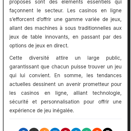
proposés sont des éléments essentiels qui
façonnent le secteur. Les casinos en ligne
s’efforcent d’offrir une gamme variée de jeux,
allant des machines à sous traditionnelles aux
jeux de table innovants, en passant par des
options de jeux en direct.
Cette diversité attire un large public,
garantissant que chacun puisse trouver un jeu
qui lui convient. En somme, les tendances
actuelles dessinent un avenir prometteur pour
les casinos en ligne, alliant technologie,
sécurité et personnalisation pour offrir une
expérience de jeu inégalée.