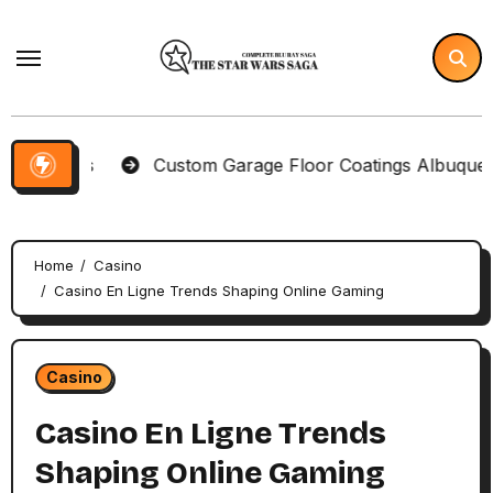
Skip
to
content
tems
Custom Garage Floor Coatings Albuquerque to 
Home
Casino
Casino En Ligne Trends Shaping Online Gaming
Casino
Casino En Ligne Trends
Shaping Online Gaming