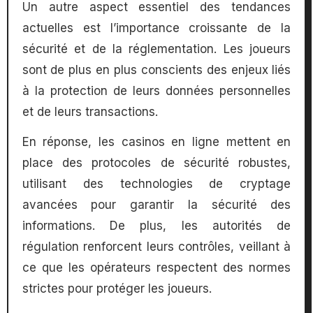
Un autre aspect essentiel des tendances
actuelles est l’importance croissante de la
sécurité et de la réglementation. Les joueurs
sont de plus en plus conscients des enjeux liés
à la protection de leurs données personnelles
et de leurs transactions.
En réponse, les casinos en ligne mettent en
place des protocoles de sécurité robustes,
utilisant des technologies de cryptage
avancées pour garantir la sécurité des
informations. De plus, les autorités de
régulation renforcent leurs contrôles, veillant à
ce que les opérateurs respectent des normes
strictes pour protéger les joueurs.