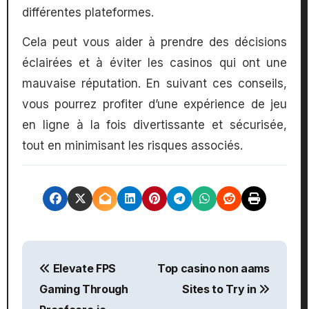
différentes plateformes.
Cela peut vous aider à prendre des décisions
éclairées et à éviter les casinos qui ont une
mauvaise réputation. En suivant ces conseils,
vous pourrez profiter d’une expérience de jeu
en ligne à la fois divertissante et sécurisée,
tout en minimisant les risques associés.
P
Elevate FPS
Top casino non aams
o
Gaming Through
Sites to Try in