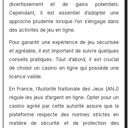
divertissement et de gains potentiels.
Cependant, il est essentiel d’adopter une
approche prudente lorsque l’on s’engage dans
des activités de jeu en ligne.
Pour garantir une expérience de jeu sécurisée
et agréable, il est important de suivre quelques
conseils pratiques. Tout d’abord, il est crucial
de choisir un casino en ligne qui possède une
licence valide.
En France, l’Autorité Nationale des Jeux (ANJ)
régule les jeux d’argent en ligne. Opter pour un
casino agréé par cette autorité assure que la
plateforme respecte des normes strictes en
matière de sécurité et de protection des