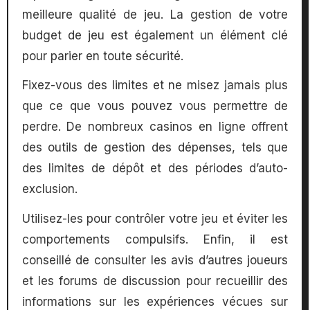
meilleure qualité de jeu. La gestion de votre
budget de jeu est également un élément clé
pour parier en toute sécurité.
Fixez-vous des limites et ne misez jamais plus
que ce que vous pouvez vous permettre de
perdre. De nombreux casinos en ligne offrent
des outils de gestion des dépenses, tels que
des limites de dépôt et des périodes d’auto-
exclusion.
Utilisez-les pour contrôler votre jeu et éviter les
comportements compulsifs. Enfin, il est
conseillé de consulter les avis d’autres joueurs
et les forums de discussion pour recueillir des
informations sur les expériences vécues sur