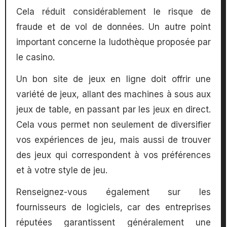
Cela réduit considérablement le risque de
fraude et de vol de données. Un autre point
important concerne la ludothèque proposée par
le casino.
Un bon site de jeux en ligne doit offrir une
variété de jeux, allant des machines à sous aux
jeux de table, en passant par les jeux en direct.
Cela vous permet non seulement de diversifier
vos expériences de jeu, mais aussi de trouver
des jeux qui correspondent à vos préférences
et à votre style de jeu.
Renseignez-vous également sur les
fournisseurs de logiciels, car des entreprises
réputées garantissent généralement une