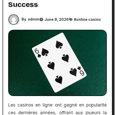
Success
By
admin
June 8, 2026
#
online casino
Les casinos en ligne ont gagné en popularité
ces dernières années, offrant aux joueurs la