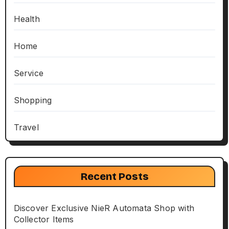
Health
Home
Service
Shopping
Travel
Recent Posts
Discover Exclusive NieR Automata Shop with
Collector Items