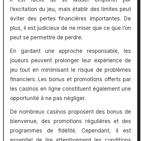
l’excitation du jeu, mais établir des limites peut
éviter des pertes financières importantes. De
plus, il est judicieux de ne miser que ce que l’on
peut se permettre de perdre.
En gardant une approche responsable, les
joueurs peuvent prolonger leur expérience de
jeu tout en minimisant le risque de problèmes
financiers. Les bonus et promotions offerts par
les casinos en ligne constituent également une
opportunité à ne pas négliger.
De nombreux casinos proposent des bonus de
bienvenue, des promotions régulières et des
programmes de fidélité. Cependant, il est
essentiel de lire attentivement les conditions