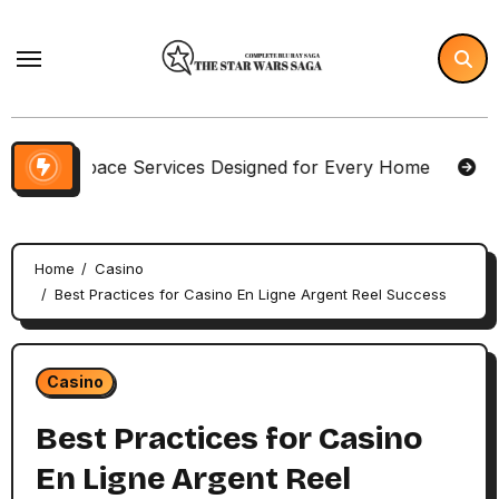
Skip
to
content
awlspace Services Designed for Every Home
Complet
Home
Casino
Best Practices for Casino En Ligne Argent Reel Success
Casino
Best Practices for Casino
En Ligne Argent Reel