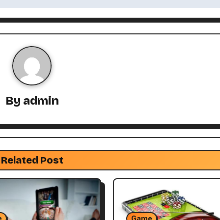
By
admin
Related Post
e
Game