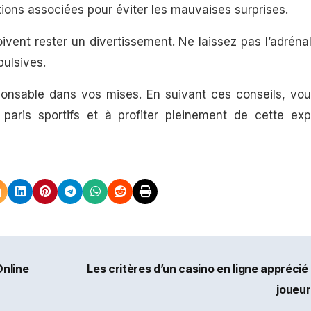
tions associées pour éviter les mauvaises surprises.
doivent rester un divertissement. Ne laissez pas l’adréna
pulsives.
onsable dans vos mises. En suivant ces conseils, vou
aris sportifs et à profiter pleinement de cette exp
nline
Les critères d’un casino en ligne apprécié
joueu