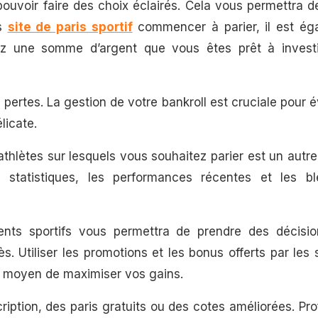
ouvoir faire des choix éclairés. Cela vous permettra 
es
site de paris sportif
commencer à parier, il est ég
ez une somme d’argent que vous êtes prêt à investi
ertes. La gestion de votre bankroll est cruciale pour é
licate.
thlètes sur lesquels vous souhaitez parier est un autr
 statistiques, les performances récentes et les bl
ts sportifs vous permettra de prendre des décisio
. Utiliser les promotions et les bonus offerts par les 
nt moyen de maximiser vos gains.
ption, des paris gratuits ou des cotes améliorées. Pro