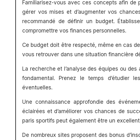
Familiarisez-vous avec ces concepts afin de p
gérer vos mises et d’augmenter vos chanc
recommandé de définir un budget. Établiss
compromettre vos finances personnelles.
Ce budget doit être respecté, même en cas de p
vous retrouver dans une situation financière dé
La recherche et l’analyse des équipes ou des a
fondamental. Prenez le temps d’étudier les
éventuelles.
Une connaissance approfondie des événemen
éclairées et d’améliorer vos chances de succès
paris sportifs peut également être un excelle
De nombreux sites proposent des bonus d’inscri