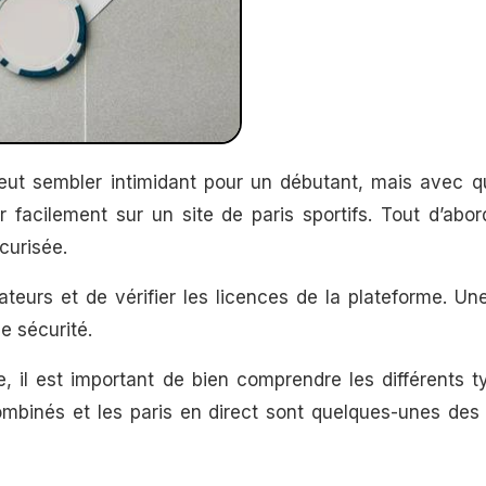
r facilement sur un site de paris sportifs. Tout d’abord
curisée.
isateurs et de vérifier les licences de la plateforme. U
e sécurité.
, il est important de bien comprendre les différents 
combinés et les paris en direct sont quelques-unes des