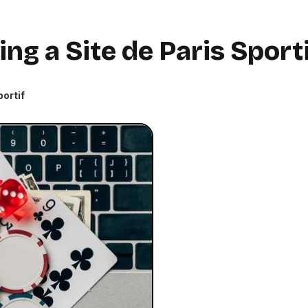
ing a Site de Paris Sport
portif