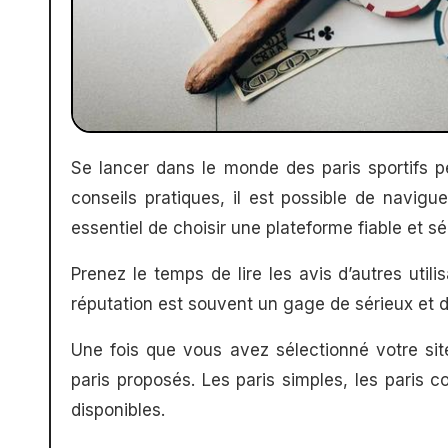
Se lancer dans le monde des paris sportifs peut sembler intimidant pour un débutant, mais avec quelques
conseils pratiques, il est possible de navigue
essentiel de choisir une plateforme fiable et sé
Prenez le temps de lire les avis d’autres util
réputation est souvent un gage de sérieux et d
Une fois que vous avez sélectionné votre site
paris proposés. Les paris simples, les paris 
disponibles.