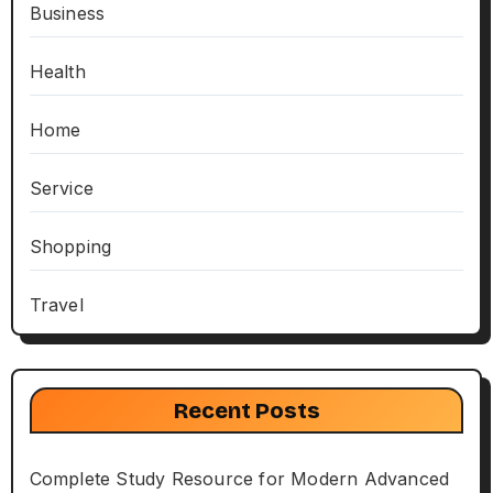
Business
Health
Home
Service
Shopping
Travel
Recent Posts
Complete Study Resource for Modern Advanced