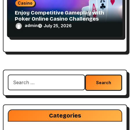
Casino
Enjoy Competitive Gameplay with
Poker Online Casino Challenges
admin
July 25, 2026
Search
for:
Categories