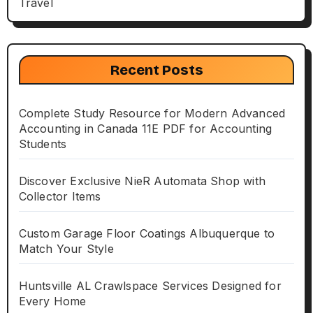
Travel
Recent Posts
Complete Study Resource for Modern Advanced
Accounting in Canada 11E PDF for Accounting
Students
Discover Exclusive NieR Automata Shop with
Collector Items
Custom Garage Floor Coatings Albuquerque to
Match Your Style
Huntsville AL Crawlspace Services Designed for
Every Home