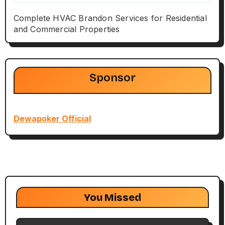
Complete HVAC Brandon Services for Residential
and Commercial Properties
Sponsor
Dewapoker Official
You Missed