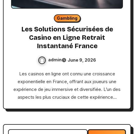
Gambling
Les Solutions Sécurisées de
Casino en Ligne Retrait
Instantané France
admin
June 9, 2026
Les casinos en ligne ont connu une croissance
exponentielle en France, offrant aux joueurs une
expérience de jeu immersive et diversifiée. L’un des
aspects les plus cruciaux de cette expérience…
Search